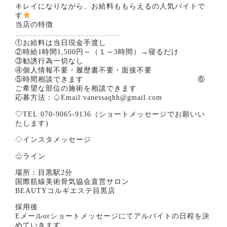
キレイになりながら、お給料ももらえるの人気バイトで
す
当店の特徴
……………………………………
①お給料は当日現金手渡し
②時給1時間1,500円～（１～3時間）→寝るだけ
③勧誘行為一切なし
④個人情報不要・履歴書不要・面接不要
⑤時間相談できます ⑥
ご希望な部位の施術を相談できます
応募方法：♤Email:vanessaqhh@gmail.com
♡TEL:070-9065-9136（ショートメッセージでお願いい
たします)
◇インスタメッセージ
♧ライン
場所：目黒駅2分
国際筋線美術骨気協会直営サロン
BEAUTYコルギエステ目黒店
採用後
Eメールorショートメッセージにてアルバイトの日程を決
めていきます、