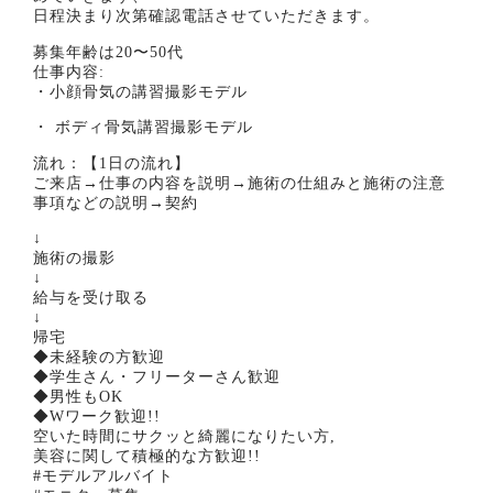
日程決まり次第確認電話させていただきます。
募集年齢は20〜50代
仕事内容:
・小顔骨気の講習撮影モデル
・ ボディ骨気講習撮影モデル
流れ：【1日の流れ】
ご来店→仕事の内容を説明→施術の仕組みと施術の注意
事項などの説明→契約
↓
施術の撮影
↓
給与を受け取る
↓
帰宅
◆未経験の方歓迎
◆学生さん・フリーターさん歓迎
◆男性もOK
◆Wワーク歓迎!!
空いた時間にサクッと綺麗になりたい方,
美容に関して積極的な方歓迎!!
#モデルアルバイト