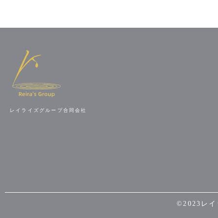
​レイライズグループ合同会社
​©2023
​レ