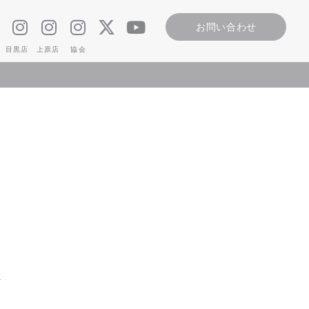
​お問い合わせ
​目黒店
​上原店
​協会